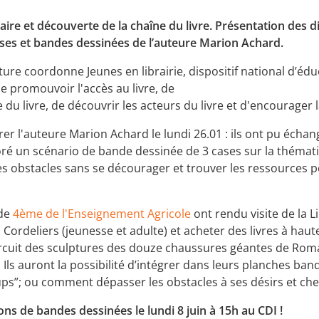
ire et découverte de la chaîne du livre. Présentation des d
es et bandes dessinées de l’auteure Marion Achard.
ure coordonne Jeunes en librairie, dispositif national d’éduc
e promouvoir l'accès au livre, de
e du livre, de découvrir les acteurs du livre et d'encourager la
trer l'auteure Marion Achard le lundi 26.01 : ils ont pu écha
boré un scénario de bande dessinée de 3 cases sur la thématiqu
obstacles sans se décourager et trouver les ressources pou
 de
4ème de l'Enseignement Agricole
ont rendu visite de la L
es Cordeliers (jeunesse et adulte) et acheter des livres à hau
e circuit des sculptures des douze chaussures géantes de Roma
 Ils auront la possibilité d’intégrer dans leurs planches 
ups”; ou comment dépasser les obstacles à ses désirs et ch
ons de bandes dessinées le lundi 8 juin à 15h au CDI !