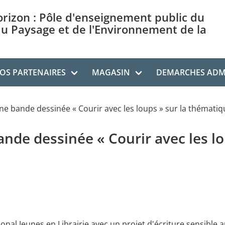
orizon : Pôle d'enseignement public du
du Paysage et de l'Environnement de la
OS PARTENAIRES
MAGASIN
DEMARCHES ADMI
une bande dessinée « Courir avec les loups » sur la thématiq
ande dessinée « Courir avec les l
onal Jeunes en Librairie avec un projet d'écriture sensible a