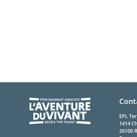
Cont
EPL Ter
1414 C
26100
R