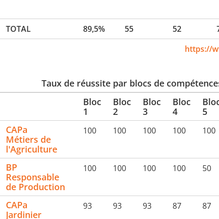
TOTAL
89,5%
55
52
https://
Taux de réussite par blocs de compétence
Bloc
Bloc
Bloc
Bloc
Blo
1
2
3
4
5
CAPa
100
100
100
100
100
Métiers de
l'Agriculture
BP
100
100
100
100
50
Responsable
de Production
CAPa
93
93
93
87
87
Jardinier