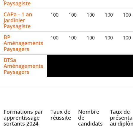
Paysagiste
CAPa - 1 an
100
100
100
100
100
Jardinier
Paysagiste
BP
100
100
100
100
100
Aménagements
Paysagers
BTSa
Aménagements
Paysagers
Formations par
Taux de
Nombre
Taux de
apprentissage
réussite
de
présenta
sortants
2024
candidats
au diplô