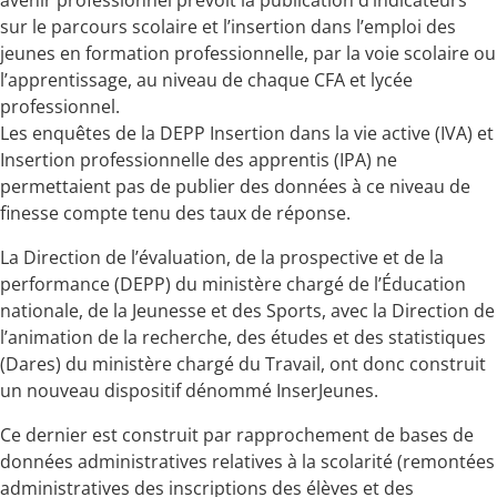
sur le parcours scolaire et l’insertion dans l’emploi des
jeunes en formation professionnelle, par la voie scolaire ou
l’apprentissage, au niveau de chaque CFA et lycée
professionnel.
Les enquêtes de la DEPP Insertion dans la vie active (IVA) et
Insertion professionnelle des apprentis (IPA) ne
permettaient pas de publier des données à ce niveau de
finesse compte tenu des taux de réponse.
La Direction de l’évaluation, de la prospective et de la
performance (DEPP) du ministère chargé de l’Éducation
nationale, de la Jeunesse et des Sports, avec la Direction de
l’animation de la recherche, des études et des statistiques
(Dares) du ministère chargé du Travail, ont donc construit
un nouveau dispositif dénommé InserJeunes.
Ce dernier est construit par rapprochement de bases de
données administratives relatives à la scolarité (remontées
administratives des inscriptions des élèves et des