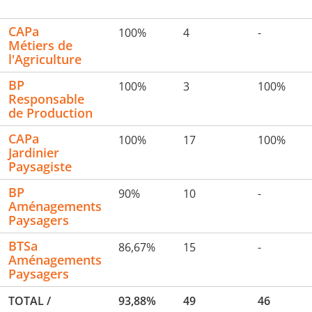
CAPa
100%
4
-
Métiers de
l'Agriculture
BP
100%
3
100%
Responsable
de Production
CAPa
100%
17
100%
Jardinier
Paysagiste
BP
90%
10
-
Aménagements
Paysagers
BTSa
86,67%
15
-
Aménagements
Paysagers
TOTAL /
93,88%
49
46