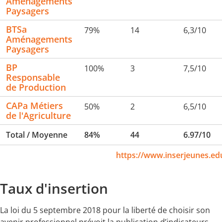
Aménagements
Paysagers
BTSa
79%
14
6,3/10
Aménagements
Paysagers
BP
100%
3
7,5/10
Responsable
de Production
CAPa Métiers
50%
2
6,5/10
de l'Agriculture
Total / Moyenne
84%
44
6.97/10
https://www.inserjeunes.edu
Taux d'insertion
La loi du 5 septembre 2018 pour la liberté de choisir son
avenir professionnel prévoit la publication d’indicateurs