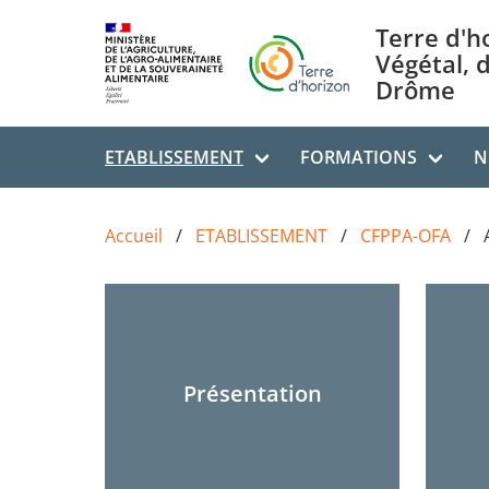
Aller au contenu principal
Terre d'h
Végétal, 
Drôme
ETABLISSEMENT
FORMATIONS
N
Accueil
ETABLISSEMENT
CFPPA-OFA
Présentation