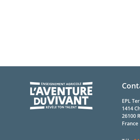
Cont
EPL Ter
1414 C
26100
R
France