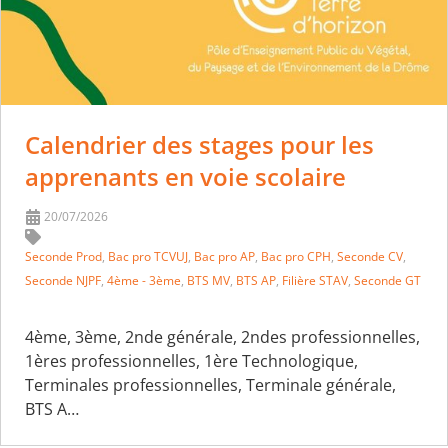
Calendrier des stages pour les
apprenants en voie scolaire
20/07/2026
Seconde Prod
,
Bac pro TCVUJ
,
Bac pro AP
,
Bac pro CPH
,
Seconde CV
,
Seconde NJPF
,
4ème - 3ème
,
BTS MV
,
BTS AP
,
Filière STAV
,
Seconde GT
4ème, 3ème, 2nde générale, 2ndes professionnelles,
1ères professionnelles, 1ère Technologique,
Terminales professionnelles, Terminale générale,
BTS A…