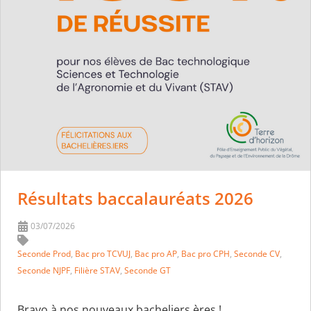
Résultats baccalauréats 2026
03/07/2026
Seconde Prod
,
Bac pro TCVUJ
,
Bac pro AP
,
Bac pro CPH
,
Seconde CV
,
Seconde NJPF
,
Filière STAV
,
Seconde GT
Bravo à nos nouveaux bacheliers.ères !