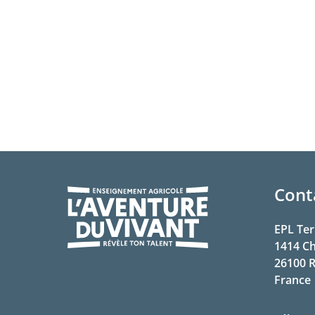
Cont
EPL Ter
1414 C
26100
R
France