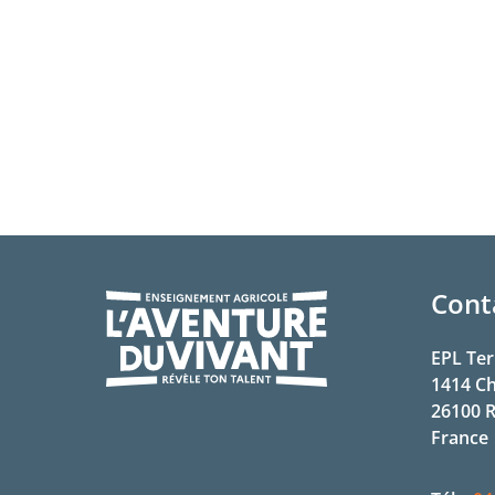
Cont
EPL Ter
1414 C
26100
R
France