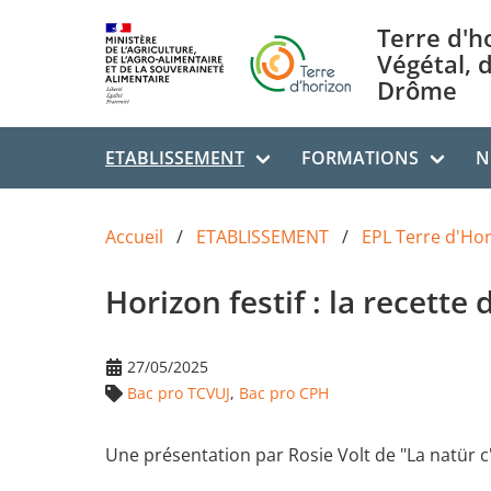
Aller au contenu principal
Terre d'h
Végétal, 
Drôme
ETABLISSEMENT
FORMATIONS
N
Accueil
ETABLISSEMENT
EPL Terre d'Ho
Horizon festif : la recette
27/05/2025
Bac pro TCVUJ
,
Bac pro CPH
Une présentation par Rosie Volt de "La natür c