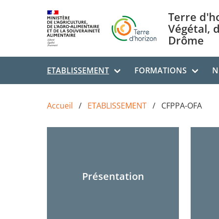
Aller au contenu principal
Terre d'h
Végétal, 
Drôme
ETABLISSEMENT
FORMATIONS
N
Accueil
ETABLISSEMENT
CFPPA-OFA
Présentation