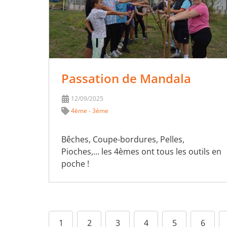
Passation de Mandala
12/09/2025
4ème - 3ème
Bêches, Coupe-bordures, Pelles,
Pioches,... les 4èmes ont tous les outils en
poche !
1
2
3
4
5
6