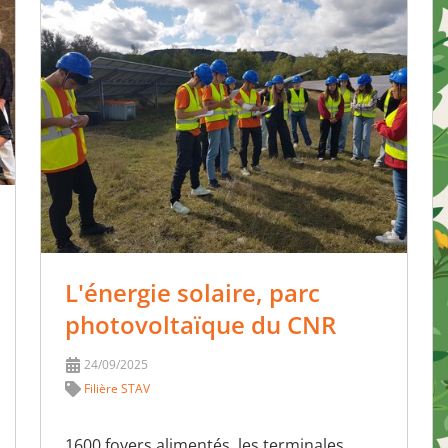
L'énergie solaire, parc
photovoltaïque du CNR
24/09/2025
Filière STAV
1600 foyers alimentés, les terminales